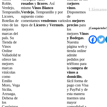
Roble,
rosados
y
licores
. Así
m
ejores
Verdejo,
mismo
Vinos Blanco
vinos
.
Llámano
Tempranillo,
Verdejo
, Tempranillo y por
Disponemos
Licores,
supuesto como
de
679 55 27 6
Botellas de
comentamos
vendemos
varios
los
mejores
vino de las
tipos de
Licores
y
Vermuts
.
precios
para
¡Compártelo!
mejores
los
marcas del
mejores
Vinos
país. Su
y Bodegas
.
Tienda de
Nuestra
Vinos
página web y
Online
tienda online
Valladolid te
admite
ofrece las
pedidos por
mejores
teléfono para
marcas
la
compra de
vinícolas
vinos a
como
domicilio
,
Emilio
fácil forma de
Moro, Vega
pago con Visa
Sicilia,
y PayPal y de
Arzuaga,
esta manera
Dehesa de
traemos una
los
mayor
Canónigos,
comodidad a