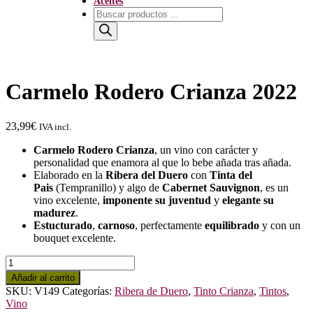
Aceites
Búsqueda
de
productos
Carmelo Rodero Crianza 2022
23,99
€
IVA incl.
Carmelo Rodero Crianza
, un vino con carácter y
personalidad que enamora al que lo bebe añada tras añada.
Elaborado en la
Ribera del Duero
con
Tinta del
Pais
(Tempranillo) y algo de
Cabernet Sauvignon
, es un
vino excelente,
imponente su juventud
y
elegante su
madurez
.
Estucturado
,
carnoso
, perfectamente
equilibrado
y con un
bouquet excelente.
Carmelo
Rodero
Añadir al carrito
Crianza
SKU:
V149
Categorías:
Ribera de Duero
,
Tinto Crianza
,
Tintos
,
2022
Vino
cantidad