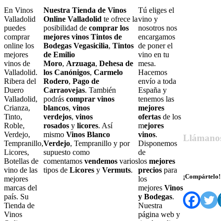
En Vinos
Nuestra Tienda de Vinos
Tú eliges el
Valladolid
Online Valladolid
te ofrece la
vino y
puedes
posibilidad de
comprar los
nosotros nos
comprar
mejores vinos Tintos de
encargamos
online los
Bodegas Vegasicilia
,
Tintos
de poner el
mejores
de Emilio
vino en tu
vinos de
Moro
,
Arzuaga
,
Dehesa de
mesa.
Valladolid.
los Canónigos
,
Carmelo
Hacemos
Ribera del
Rodero
,
Pago de
envío a toda
Duero
Carraovejas
. También
España y
Valladolid,
podrás
comprar vinos
tenemos las
Crianza,
blancos
,
vinos
mejores
Tinto,
verdejos
,
vinos
ofertas
de los
Roble,
rosados
y
licores
. Así
m
ejores
Verdejo,
mismo
Vinos Blanco
vinos
.
Llámano
Tempranillo,
Verdejo
, Tempranillo y por
Disponemos
Licores,
supuesto como
de
679 55 27 6
Botellas de
comentamos
vendemos
varios
los
mejores
vino de las
tipos de
Licores
y
Vermuts
.
precios
para
¡Compártelo!
mejores
los
marcas del
mejores
Vinos
país. Su
y Bodegas
.
Tienda de
Nuestra
Vinos
página web y