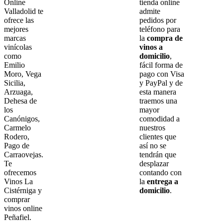
Online
tienda online
Valladolid te
admite
ofrece las
pedidos por
mejores
teléfono para
marcas
la
compra de
vinícolas
vinos a
como
domicilio
,
Emilio
fácil forma de
Moro, Vega
pago con Visa
Sicilia,
y PayPal y de
Arzuaga,
esta manera
Dehesa de
traemos una
los
mayor
Canónigos,
comodidad a
Carmelo
nuestros
Rodero,
clientes que
Pago de
así no se
Carraovejas.
tendrán que
Te
desplazar
ofrecemos
contando con
Vinos La
la
entrega a
Cistérniga y
domicilio
.
comprar
vinos online
Peñafiel.