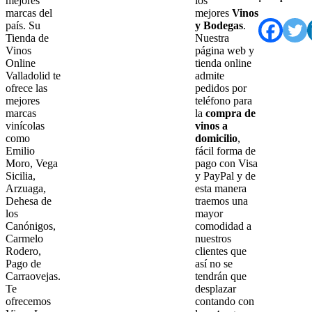
mejores
los
marcas del
mejores
Vinos
país. Su
y Bodegas
.
Tienda de
Nuestra
Vinos
página web y
Online
tienda online
Valladolid te
admite
ofrece las
pedidos por
mejores
teléfono para
marcas
la
compra de
vinícolas
vinos a
como
domicilio
,
Emilio
fácil forma de
Moro, Vega
pago con Visa
Sicilia,
y PayPal y de
Arzuaga,
esta manera
Dehesa de
traemos una
los
mayor
Canónigos,
comodidad a
Carmelo
nuestros
Rodero,
clientes que
Pago de
así no se
Carraovejas.
tendrán que
Te
desplazar
ofrecemos
contando con