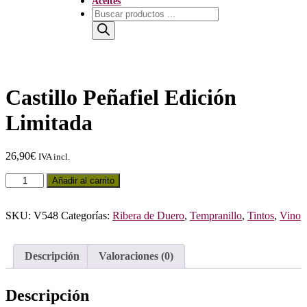
Aceites
Búsqueda
de
productos
Castillo Peñafiel Edición
Limitada
26,90
€
IVA incl.
Castillo
Añadir al carrito
Peñafiel
Edición
SKU:
V548
Categorías:
Ribera de Duero
,
Tempranillo
,
Tintos
,
Vino
Limitada
cantidad
Descripción
Valoraciones (0)
Descripción