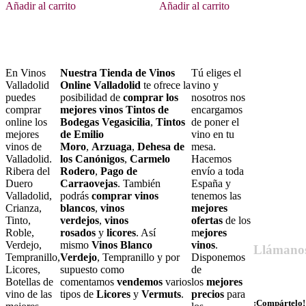
Añadir al carrito
Añadir al carrito
En Vinos
Nuestra Tienda de Vinos
Tú eliges el
Valladolid
Online Valladolid
te ofrece la
vino y
puedes
posibilidad de
comprar los
nosotros nos
comprar
mejores vinos Tintos de
encargamos
online los
Bodegas Vegasicilia
,
Tintos
de poner el
mejores
de Emilio
vino en tu
vinos de
Moro
,
Arzuaga
,
Dehesa de
mesa.
Valladolid.
los Canónigos
,
Carmelo
Hacemos
Ribera del
Rodero
,
Pago de
envío a toda
Duero
Carraovejas
. También
España y
Valladolid,
podrás
comprar vinos
tenemos las
Crianza,
blancos
,
vinos
mejores
Tinto,
verdejos
,
vinos
ofertas
de los
Roble,
rosados
y
licores
. Así
m
ejores
Verdejo,
mismo
Vinos Blanco
vinos
.
Llámano
Tempranillo,
Verdejo
, Tempranillo y por
Disponemos
Licores,
supuesto como
de
679 55 27 6
Botellas de
comentamos
vendemos
varios
los
mejores
vino de las
tipos de
Licores
y
Vermuts
.
precios
para
¡Compártelo!