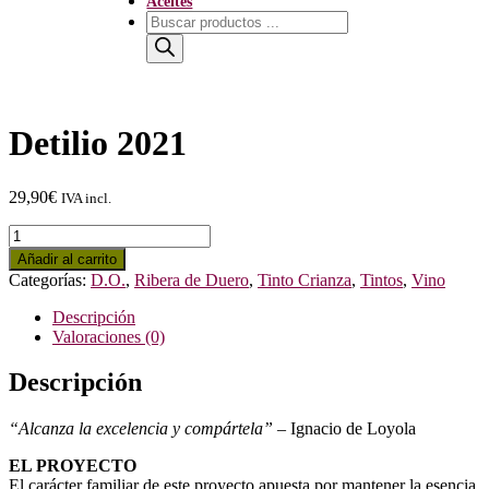
Aceites
Búsqueda
de
productos
Detilio 2021
29,90
€
IVA incl.
Detilio
2021
Añadir al carrito
cantidad
Categorías:
D.O.
,
Ribera de Duero
,
Tinto Crianza
,
Tintos
,
Vino
Descripción
Valoraciones (0)
Descripción
“Alcanza la excelencia y compártela” –
Ignacio de Loyola
EL PROYECTO
El carácter familiar de este proyecto apuesta por mantener la esencia