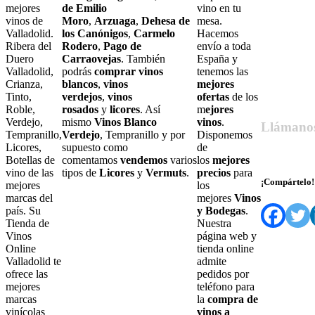
mejores
de Emilio
vino en tu
vinos de
Moro
,
Arzuaga
,
Dehesa de
mesa.
Valladolid.
los Canónigos
,
Carmelo
Hacemos
Ribera del
Rodero
,
Pago de
envío a toda
Duero
Carraovejas
. También
España y
Valladolid,
podrás
comprar vinos
tenemos las
Crianza,
blancos
,
vinos
mejores
Tinto,
verdejos
,
vinos
ofertas
de los
Roble,
rosados
y
licores
. Así
m
ejores
Verdejo,
mismo
Vinos Blanco
vinos
.
Llámano
Tempranillo,
Verdejo
, Tempranillo y por
Disponemos
Licores,
supuesto como
de
679 55 27 6
Botellas de
comentamos
vendemos
varios
los
mejores
vino de las
tipos de
Licores
y
Vermuts
.
precios
para
¡Compártelo!
mejores
los
marcas del
mejores
Vinos
país. Su
y Bodegas
.
Tienda de
Nuestra
Vinos
página web y
Online
tienda online
Valladolid te
admite
ofrece las
pedidos por
mejores
teléfono para
marcas
la
compra de
vinícolas
vinos a