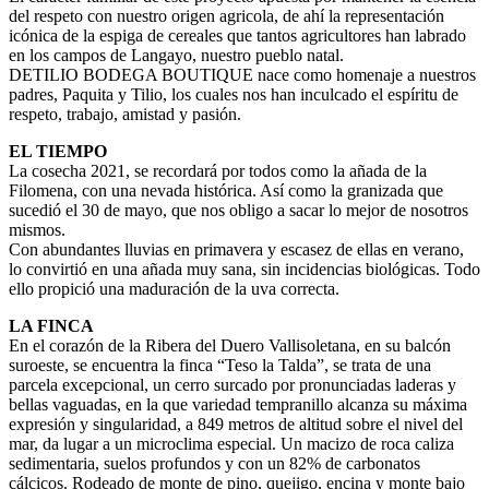
del respeto con nuestro origen agricola, de ahí la representación
icónica de la espiga de cereales que tantos agricultores han labrado
en los campos de Langayo, nuestro pueblo natal.
DETILIO BODEGA BOUTIQUE nace como homenaje a nuestros
padres, Paquita y Tilio, los cuales nos han inculcado el espíritu de
respeto, trabajo, amistad y pasión.
EL TIEMPO
La cosecha 2021, se recordará por todos como la añada de la
Filomena, con una nevada histórica. Así como la granizada que
sucedió el 30 de mayo, que nos obligo a sacar lo mejor de nosotros
mismos.
Con abundantes lluvias en primavera y escasez de ellas en verano,
lo convirtió en una añada muy sana, sin incidencias biológicas. Todo
ello propició una maduración de la uva correcta.
LA FINCA
En el corazón de la Ribera del Duero Vallisoletana, en su balcón
suroeste, se encuentra la finca “Teso la Talda”, se trata de una
parcela excepcional, un cerro surcado por pronunciadas laderas y
bellas vaguadas, en la que variedad tempranillo alcanza su máxima
expresión y singularidad, a 849 metros de altitud sobre el nivel del
mar, da lugar a un microclima especial. Un macizo de roca caliza
sedimentaria, suelos profundos y con un 82% de carbonatos
cálcicos. Rodeado de monte de pino, quejigo, encina y monte bajo