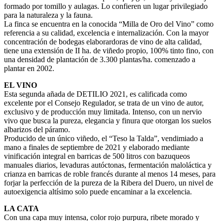
formado por tomillo y aulagas. Lo confieren un lugar privilegiado
para la naturaleza y la fauna.
La finca se encuentra en la conocida “Milla de Oro del Vino” como
referencia a su calidad, excelencia e internalización. Con la mayor
concentración de bodegas elaborardoras de vino de alta calidad,
tiene una extensión de II ha. de viñedo propio, 100% tinto fino, con
una densidad de plantación de 3.300 plantas/ha. comenzado a
plantar en 2002.
EL VINO
Esta segunda añada de DETILIO 2021, es calificada como
excelente por el Consejo Regulador, se trata de un vino de autor,
exclusivo y de producción muy limitada. Intenso, con un nervio
vivo que busca la pureza, elegancia y finura que otorgan los suelos
albarizos del páramo.
Producido de un único viñedo, el “Teso la Talda”, vendimiado a
mano a finales de septiembre de 2021 y elaborado mediante
vinificación integral en barricas de 500 litros con bazuqueos
manuales diarios, levaduras autóctonas, fermentación maloláctica y
crianza en barricas de roble francés durante al menos 14 meses, para
forjar la perfección de la pureza de la Ribera del Duero, un nivel de
autoexigencia altísimo solo puede encaminar a la excelencia.
LA CATA
Con una capa muy intensa, color rojo purpura, ribete morado y