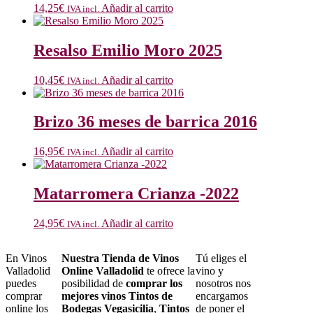
14,25
€
Añadir al carrito
IVA incl.
Resalso Emilio Moro 2025
10,45
€
Añadir al carrito
IVA incl.
Brizo 36 meses de barrica 2016
16,95
€
Añadir al carrito
IVA incl.
Matarromera Crianza -2022
24,95
€
Añadir al carrito
IVA incl.
En Vinos
Nuestra Tienda de Vinos
Tú eliges el
Valladolid
Online Valladolid
te ofrece la
vino y
puedes
posibilidad de
comprar los
nosotros nos
comprar
mejores vinos Tintos de
encargamos
online los
Bodegas Vegasicilia
,
Tintos
de poner el