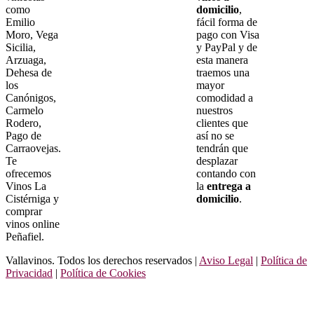
como
domicilio
,
Emilio
fácil forma de
Moro, Vega
pago con Visa
Sicilia,
y PayPal y de
Arzuaga,
esta manera
Dehesa de
traemos una
los
mayor
Canónigos,
comodidad a
Carmelo
nuestros
Rodero,
clientes que
Pago de
así no se
Carraovejas.
tendrán que
Te
desplazar
ofrecemos
contando con
Vinos La
la
entrega a
Cistérniga y
domicilio
.
comprar
vinos online
Peñafiel.
Vallavinos. Todos los derechos reservados |
Aviso Legal
|
Política de
Privacidad
|
Política de Cookies