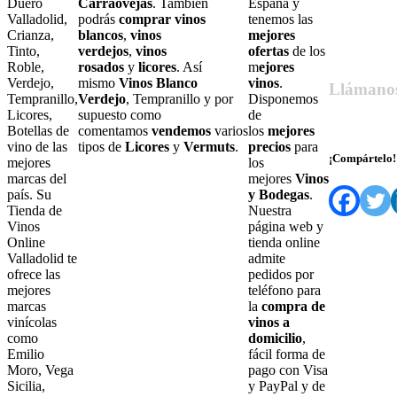
Duero
Carraovejas
. También
España y
Valladolid,
podrás
comprar vinos
tenemos las
Crianza,
blancos
,
vinos
mejores
Tinto,
verdejos
,
vinos
ofertas
de los
Roble,
rosados
y
licores
. Así
m
ejores
Verdejo,
mismo
Vinos Blanco
vinos
.
Llámano
Tempranillo,
Verdejo
, Tempranillo y por
Disponemos
Licores,
supuesto como
de
679 55 27 6
Botellas de
comentamos
vendemos
varios
los
mejores
vino de las
tipos de
Licores
y
Vermuts
.
precios
para
¡Compártelo!
mejores
los
marcas del
mejores
Vinos
país. Su
y Bodegas
.
Tienda de
Nuestra
Vinos
página web y
Online
tienda online
Valladolid te
admite
ofrece las
pedidos por
mejores
teléfono para
marcas
la
compra de
vinícolas
vinos a
como
domicilio
,
Emilio
fácil forma de
Moro, Vega
pago con Visa
Sicilia,
y PayPal y de