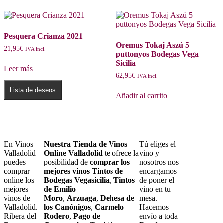
Pesquera Crianza 2021
Oremus Tokaj Aszú 5
21,95
€
IVA incl.
puttonyos Bodegas Vega
Sicilia
Leer más
62,95
€
IVA incl.
Lista de deseos
Añadir al carrito
En Vinos
Nuestra Tienda de Vinos
Tú eliges el
Valladolid
Online Valladolid
te ofrece la
vino y
puedes
posibilidad de
comprar los
nosotros nos
comprar
mejores vinos Tintos de
encargamos
online los
Bodegas Vegasicilia
,
Tintos
de poner el
mejores
de Emilio
vino en tu
vinos de
Moro
,
Arzuaga
,
Dehesa de
mesa.
Valladolid.
los Canónigos
,
Carmelo
Hacemos
Ribera del
Rodero
,
Pago de
envío a toda