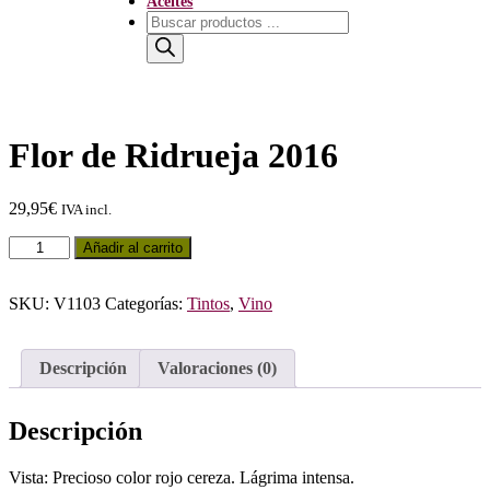
Aceites
Búsqueda
de
productos
Flor de Ridrueja 2016
29,95
€
IVA incl.
Flor
Añadir al carrito
de
Ridrueja
2016
SKU:
V1103
Categorías:
Tintos
,
Vino
cantidad
Descripción
Valoraciones (0)
Descripción
Vista: Precioso color rojo cereza. Lágrima intensa.