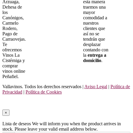
Arzuaga,
esta manera
Dehesa de
traemos una
los
mayor
Canónigos,
comodidad a
Carmelo
nuestros
Rodero,
clientes que
Pago de
así no se
Carraovejas.
tendrán que
Te
desplazar
ofrecemos
contando con
Vinos La
la
entrega a
Cistérniga y
domicilio
.
comprar
vinos online
Peñafiel.
Vallavinos. Todos los derechos reservados |
Aviso Legal
|
Política de
Privacidad
|
Política de Cookies
×
Lista de deseos
We will inform you when the product arrives in
stock. Please leave your valid email address below.