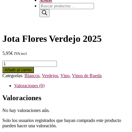
Aceites
Búsqueda
de
productos
Jota Flores Verdejo 2025
5,95
€
IVA incl.
Jota
Flores
Añadir al carrito
Verdejo
Categorías:
Blancos
,
Verdejos
,
Vino
,
Vinos de Rueda
2025
cantidad
Valoraciones (0)
Valoraciones
No hay valoraciones aún.
Solo los usuarios registrados que hayan comprado este producto
pueden hacer una valoración.