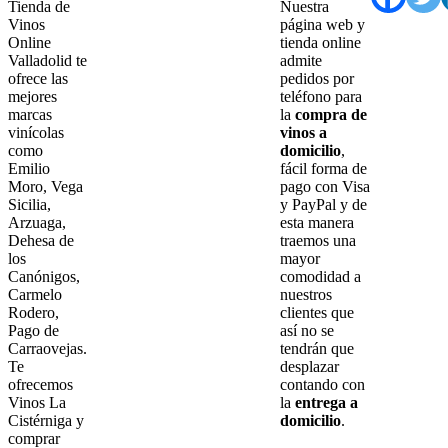
Tienda de
Nuestra
Vinos
página web y
Online
tienda online
Valladolid te
admite
ofrece las
pedidos por
mejores
teléfono para
marcas
la
compra de
vinícolas
vinos a
como
domicilio
,
Emilio
fácil forma de
Moro, Vega
pago con Visa
Sicilia,
y PayPal y de
Arzuaga,
esta manera
Dehesa de
traemos una
los
mayor
Canónigos,
comodidad a
Carmelo
nuestros
Rodero,
clientes que
Pago de
así no se
Carraovejas.
tendrán que
Te
desplazar
ofrecemos
contando con
Vinos La
la
entrega a
Cistérniga y
domicilio
.
comprar