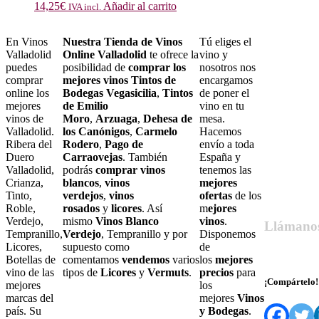
14,25
€
Añadir al carrito
IVA incl.
En Vinos
Nuestra Tienda de Vinos
Tú eliges el
Valladolid
Online Valladolid
te ofrece la
vino y
puedes
posibilidad de
comprar los
nosotros nos
comprar
mejores vinos Tintos de
encargamos
online los
Bodegas Vegasicilia
,
Tintos
de poner el
mejores
de Emilio
vino en tu
vinos de
Moro
,
Arzuaga
,
Dehesa de
mesa.
Valladolid.
los Canónigos
,
Carmelo
Hacemos
Ribera del
Rodero
,
Pago de
envío a toda
Duero
Carraovejas
. También
España y
Valladolid,
podrás
comprar vinos
tenemos las
Crianza,
blancos
,
vinos
mejores
Tinto,
verdejos
,
vinos
ofertas
de los
Roble,
rosados
y
licores
. Así
m
ejores
Verdejo,
mismo
Vinos Blanco
vinos
.
Llámano
Tempranillo,
Verdejo
, Tempranillo y por
Disponemos
Licores,
supuesto como
de
679 55 27 6
Botellas de
comentamos
vendemos
varios
los
mejores
vino de las
tipos de
Licores
y
Vermuts
.
precios
para
¡Compártelo!
mejores
los
marcas del
mejores
Vinos
país. Su
y Bodegas
.