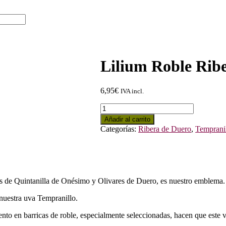
Lilium Roble Rib
6,95
€
IVA incl.
Lilium
Roble
Añadir al carrito
Ribera
Categorías:
Ribera de Duero
,
Temprani
de
Duero
2024
cantidad
las de Quintanilla de Onésimo y Olivares de Duero, es nuestro emblema.
 nuestra uva Tempranillo.
to en barricas de roble, especialmente seleccionadas, hacen que este v