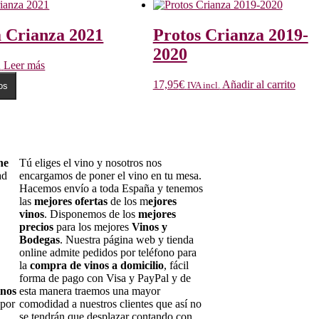
 Crianza 2021
Protos Crianza 2019-
2020
Leer más
.
17,95
€
Añadir al carrito
IVA incl.
os
ne
Tú eliges el vino y nosotros nos
ad
encargamos de poner el vino en tu mesa.
Hacemos envío a toda España y tenemos
las
mejores ofertas
de los m
ejores
vinos
. Disponemos de los
mejores
precios
para los mejores
Vinos y
Bodegas
. Nuestra página web y tienda
online admite pedidos por teléfono para
la
compra de vinos a domicilio
, fácil
forma de pago con Visa y PayPal y de
inos
esta manera traemos una mayor
 por
comodidad a nuestros clientes que así no
se tendrán que desplazar contando con