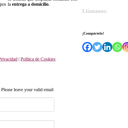
ipos
la
entrega a domicilio
.
Llámanos:
679 55 27 66
¡Compártelo!
Privacidad
|
Política de Cookies
 Please leave your valid email