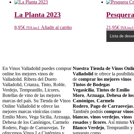
La Planta 2023
Pesquera
8,95
€
Añadir al carrito
21,95
€
IVA incl.
IVA incl
Lista de dese
En Vinos Valladolid puedes comprar
Nuestra Tienda de Vinos Onli
online los mejores vinos de
Valladolid
te ofrece la posibilid
Valladolid. Ribera del Duero
de
comprar los mejores vinos
Valladolid, Crianza, Tinto, Roble,
Tintos de Bodegas
Verdejo, Tempranillo, Licores,
Vegasicilia
,
Tintos de Emilio
Botellas de vino de las mejores
Moro
,
Arzuaga
,
Dehesa de los
marcas del país. Su Tienda de Vinos
Canónigos
,
Carmelo
Online Valladolid te ofrece las
Rodero
,
Pago de Carraovejas
.
mejores marcas vinícolas como
También podrás
comprar vinos
Emilio Moro, Vega Sicilia, Arzuaga,
blancos
,
vinos verdejos
,
vinos
Dehesa de los Canónigos, Carmelo
rosados
y
licores
. Así mismo
V
Rodero, Pago de Carraovejas. Te
Blanco Verdejo
, Tempranillo y
ofrecemos Vinos La Cistérniga y
supuesto como