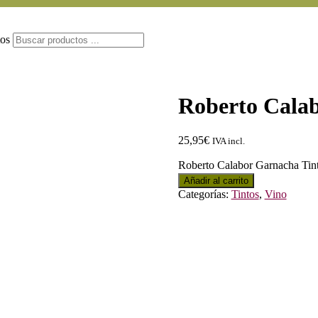
tos
Roberto Cala
25,95
€
IVA incl.
Roberto Calabor Garnacha Tint
Añadir al carrito
Categorías:
Tintos
,
Vino