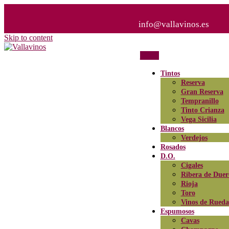
info@vallavinos.es
Skip to content
Menu
Tu tienda de vinos online
Vallavinos
Tintos
Reserva
Gran Reserva
Tempranillo
Tinto Crianza
Vega Sicilia
Blancos
Verdejos
Rosados
D.O.
Cigales
Ribera de Duer
Rioja
Toro
Vinos de Rueda
Espumosos
Cavas