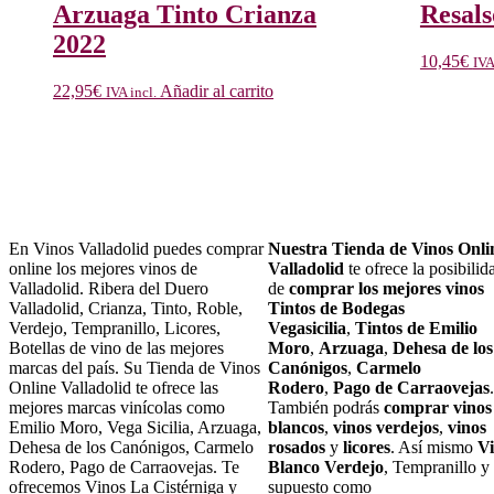
Arzuaga Tinto Crianza
Resal
2022
10,45
€
IVA
22,95
€
Añadir al carrito
IVA incl.
En Vinos Valladolid puedes comprar
Nuestra Tienda de Vinos Onli
online los mejores vinos de
Valladolid
te ofrece la posibilid
Valladolid. Ribera del Duero
de
comprar los mejores vinos
Valladolid, Crianza, Tinto, Roble,
Tintos de Bodegas
Verdejo, Tempranillo, Licores,
Vegasicilia
,
Tintos de Emilio
Botellas de vino de las mejores
Moro
,
Arzuaga
,
Dehesa de los
marcas del país. Su Tienda de Vinos
Canónigos
,
Carmelo
Online Valladolid te ofrece las
Rodero
,
Pago de Carraovejas
.
mejores marcas vinícolas como
También podrás
comprar vinos
Emilio Moro, Vega Sicilia, Arzuaga,
blancos
,
vinos verdejos
,
vinos
Dehesa de los Canónigos, Carmelo
rosados
y
licores
. Así mismo
V
Rodero, Pago de Carraovejas. Te
Blanco Verdejo
, Tempranillo y
ofrecemos Vinos La Cistérniga y
supuesto como