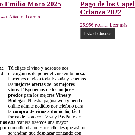
so Emilio Moro 2025
Pago de los Capel
Crianza 2022
Añadir al carrito
 incl.
25,95
€
Leer más
IVA incl.
Lista de deseos
ne
Tú eliges el vino y nosotros nos
ad
encargamos de poner el vino en tu mesa.
Hacemos envío a toda España y tenemos
las
mejores ofertas
de los m
ejores
vinos
. Disponemos de los
mejores
precios
para los mejores
Vinos y
Bodegas
. Nuestra página web y tienda
online admite pedidos por teléfono para
la
compra de vinos a domicilio
, fácil
forma de pago con Visa y PayPal y de
inos
esta manera traemos una mayor
 por
comodidad a nuestros clientes que así no
se tendrán que desplazar contando con