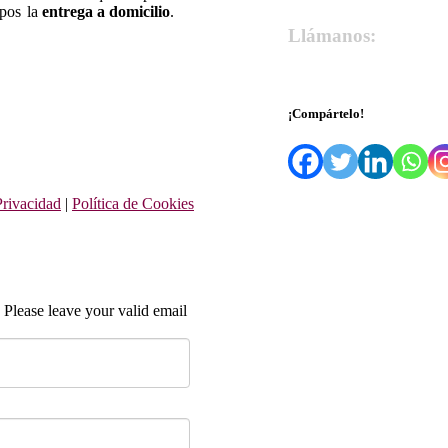
ipos
la
entrega a domicilio
.
Llámanos:
679 55 27 66
¡Compártelo!
Privacidad
|
Política de Cookies
 Please leave your valid email