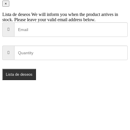
×
Lista de deseos
We will inform you when the product arrives in
stock. Please leave your valid email address below.
Lista de deseos