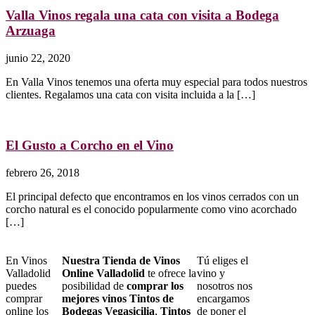
Valla Vinos regala una cata con visita a Bodega
Arzuaga
junio 22, 2020
En Valla Vinos tenemos una oferta muy especial para todos nuestros
clientes. Regalamos una cata con visita incluida a la […]
El Gusto a Corcho en el Vino
febrero 26, 2018
El principal defecto que encontramos en los vinos cerrados con un
corcho natural es el conocido popularmente como vino acorchado
[…]
En Vinos
Nuestra Tienda de Vinos
Tú eliges el
Valladolid
Online Valladolid
te ofrece la
vino y
puedes
posibilidad de
comprar los
nosotros nos
comprar
mejores vinos Tintos de
encargamos
online los
Bodegas Vegasicilia
,
Tintos
de poner el