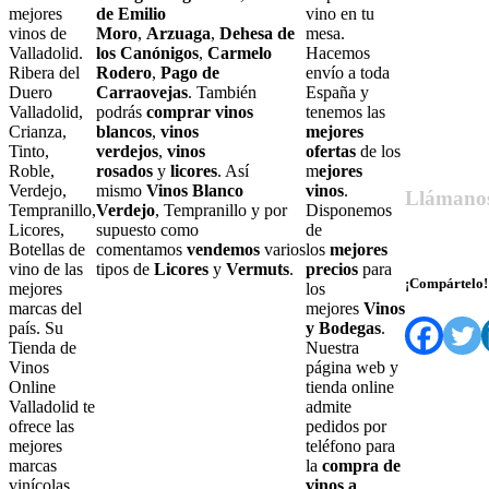
mejores
de Emilio
vino en tu
vinos de
Moro
,
Arzuaga
,
Dehesa de
mesa.
Valladolid.
los Canónigos
,
Carmelo
Hacemos
Ribera del
Rodero
,
Pago de
envío a toda
Duero
Carraovejas
. También
España y
Valladolid,
podrás
comprar vinos
tenemos las
Crianza,
blancos
,
vinos
mejores
Tinto,
verdejos
,
vinos
ofertas
de los
Roble,
rosados
y
licores
. Así
m
ejores
Verdejo,
mismo
Vinos Blanco
vinos
.
Llámano
Tempranillo,
Verdejo
, Tempranillo y por
Disponemos
Licores,
supuesto como
de
679 55 27 6
Botellas de
comentamos
vendemos
varios
los
mejores
vino de las
tipos de
Licores
y
Vermuts
.
precios
para
¡Compártelo!
mejores
los
marcas del
mejores
Vinos
país. Su
y Bodegas
.
Tienda de
Nuestra
Vinos
página web y
Online
tienda online
Valladolid te
admite
ofrece las
pedidos por
mejores
teléfono para
marcas
la
compra de
vinícolas
vinos a