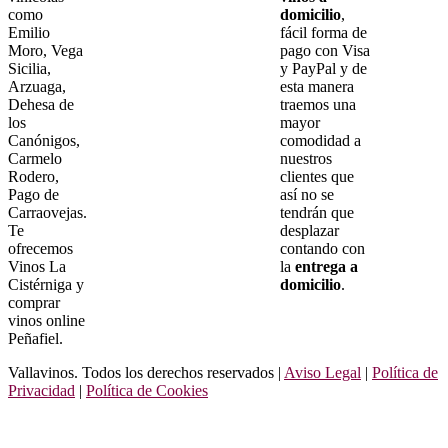
como
domicilio
,
Emilio
fácil forma de
Moro, Vega
pago con Visa
Sicilia,
y PayPal y de
Arzuaga,
esta manera
Dehesa de
traemos una
los
mayor
Canónigos,
comodidad a
Carmelo
nuestros
Rodero,
clientes que
Pago de
así no se
Carraovejas.
tendrán que
Te
desplazar
ofrecemos
contando con
Vinos La
la
entrega a
Cistérniga y
domicilio
.
comprar
vinos online
Peñafiel.
Vallavinos. Todos los derechos reservados |
Aviso Legal
|
Política de
Privacidad
|
Política de Cookies