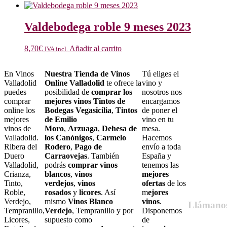
Valdebodega roble 9 meses 2023
8,70
€
Añadir al carrito
IVA incl.
En Vinos
Nuestra Tienda de Vinos
Tú eliges el
Valladolid
Online Valladolid
te ofrece la
vino y
puedes
posibilidad de
comprar los
nosotros nos
comprar
mejores vinos Tintos de
encargamos
online los
Bodegas Vegasicilia
,
Tintos
de poner el
mejores
de Emilio
vino en tu
vinos de
Moro
,
Arzuaga
,
Dehesa de
mesa.
Valladolid.
los Canónigos
,
Carmelo
Hacemos
Ribera del
Rodero
,
Pago de
envío a toda
Duero
Carraovejas
. También
España y
Valladolid,
podrás
comprar vinos
tenemos las
Crianza,
blancos
,
vinos
mejores
Tinto,
verdejos
,
vinos
ofertas
de los
Roble,
rosados
y
licores
. Así
m
ejores
Verdejo,
mismo
Vinos Blanco
vinos
.
Llámano
Tempranillo,
Verdejo
, Tempranillo y por
Disponemos
Licores,
supuesto como
de
679 55 27 6