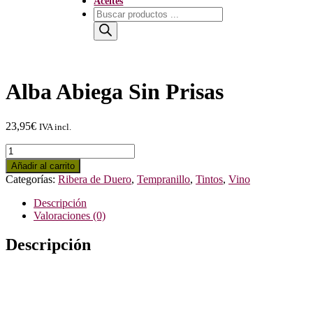
Aceites
Búsqueda
de
productos
Alba Abiega Sin Prisas
23,95
€
IVA incl.
Alba
Abiega
Añadir al carrito
Sin
Categorías:
Ribera de Duero
,
Tempranillo
,
Tintos
,
Vino
Prisas
cantidad
Descripción
Valoraciones (0)
Descripción