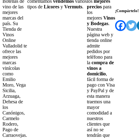
Botellas de
comentamos
vendemos
varios
los
mejores
vino de las
tipos de
Licores
y
Vermuts
.
precios
para
¡Compártelo!
mejores
los
marcas del
mejores
Vinos
país. Su
y Bodegas
.
Tienda de
Nuestra
Vinos
página web y
Online
tienda online
Valladolid te
admite
ofrece las
pedidos por
mejores
teléfono para
marcas
la
compra de
vinícolas
vinos a
como
domicilio
,
Emilio
fácil forma de
Moro, Vega
pago con Visa
Sicilia,
y PayPal y de
Arzuaga,
esta manera
Dehesa de
traemos una
los
mayor
Canónigos,
comodidad a
Carmelo
nuestros
Rodero,
clientes que
Pago de
así no se
Carraovejas.
tendrán que