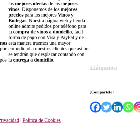
las
mejores ofertas
de los m
ejores
vinos
. Disponemos de los
mejores
precios
para los mejores
Vinos y
Bodegas
. Nuestra página web y tienda
online admite pedidos por teléfono para
la
compra de vinos a domicilio
, fácil
forma de pago con Visa y PayPal y de
inos
esta manera traemos una mayor
 por
comodidad a nuestros clientes que así no
se tendrán que desplazar contando con
ipos
la
entrega a domicilio
.
Llámanos:
679 55 27 66
¡Compártelo!
Privacidad
|
Política de Cookies