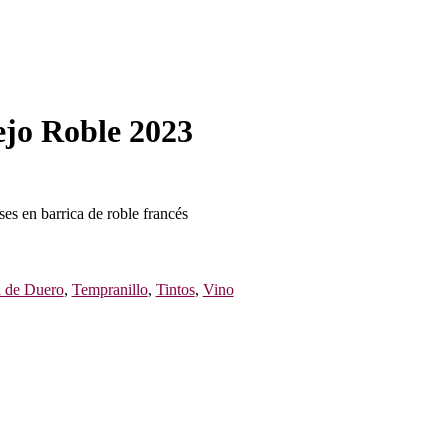
ejo Roble 2023
es en barrica de roble francés
a de Duero
,
Tempranillo
,
Tintos
,
Vino