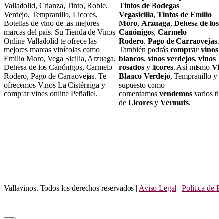
Valladolid, Crianza, Tinto, Roble,
Tintos de Bodegas
Verdejo, Tempranillo, Licores,
Vegasicilia
,
Tintos de Emilio
Botellas de vino de las mejores
Moro
,
Arzuaga
,
Dehesa de los
marcas del país. Su Tienda de Vinos
Canónigos
,
Carmelo
Online Valladolid te ofrece las
Rodero
,
Pago de Carraovejas
.
mejores marcas vinícolas como
También podrás
comprar vinos
Emilio Moro, Vega Sicilia, Arzuaga,
blancos
,
vinos verdejos
,
vinos
Dehesa de los Canónigos, Carmelo
rosados
y
licores
. Así mismo
V
Rodero, Pago de Carraovejas. Te
Blanco Verdejo
, Tempranillo y
ofrecemos Vinos La Cistérniga y
supuesto como
comprar vinos online Peñafiel.
comentamos
vendemos
varios t
de
Licores
y
Vermuts
.
Vallavinos. Todos los derechos reservados |
Aviso Legal
|
Política de 