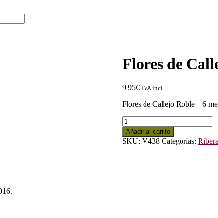
Flores de Call
9,95
€
IVA incl.
Flores de Callejo Roble – 6 mes
Flores
de
Añadir al carrito
Callejo
SKU:
V438
Categorías:
Riber
Roble
2023
cantidad
016.