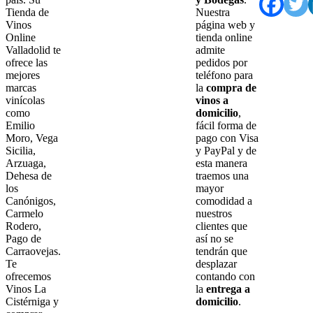
Tienda de
Nuestra
Vinos
página web y
Online
tienda online
Valladolid te
admite
ofrece las
pedidos por
mejores
teléfono para
marcas
la
compra de
vinícolas
vinos a
como
domicilio
,
Emilio
fácil forma de
Moro, Vega
pago con Visa
Sicilia,
y PayPal y de
Arzuaga,
esta manera
Dehesa de
traemos una
los
mayor
Canónigos,
comodidad a
Carmelo
nuestros
Rodero,
clientes que
Pago de
así no se
Carraovejas.
tendrán que
Te
desplazar
ofrecemos
contando con
Vinos La
la
entrega a
Cistérniga y
domicilio
.