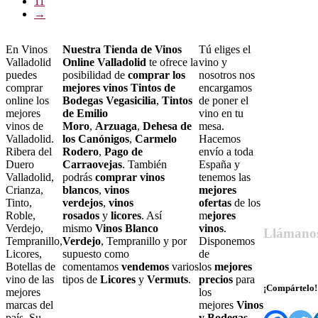
11
→
En Vinos
Nuestra Tienda de Vinos
Tú eliges el
Valladolid
Online Valladolid
te ofrece la
vino y
puedes
posibilidad de
comprar los
nosotros nos
comprar
mejores vinos Tintos de
encargamos
online los
Bodegas Vegasicilia
,
Tintos
de poner el
mejores
de Emilio
vino en tu
vinos de
Moro
,
Arzuaga
,
Dehesa de
mesa.
Valladolid.
los Canónigos
,
Carmelo
Hacemos
Ribera del
Rodero
,
Pago de
envío a toda
Duero
Carraovejas
. También
España y
Valladolid,
podrás
comprar vinos
tenemos las
Crianza,
blancos
,
vinos
mejores
Tinto,
verdejos
,
vinos
ofertas
de los
Roble,
rosados
y
licores
. Así
m
ejores
Verdejo,
mismo
Vinos Blanco
vinos
.
Llámano
Tempranillo,
Verdejo
, Tempranillo y por
Disponemos
Licores,
supuesto como
de
679 55 27 6
Botellas de
comentamos
vendemos
varios
los
mejores
vino de las
tipos de
Licores
y
Vermuts
.
precios
para
¡Compártelo!
mejores
los
marcas del
mejores
Vinos
país. Su
y Bodegas
.